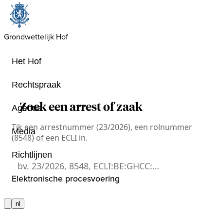
Grondwettelijk Hof
Het Hof
Rechtspraak
Zoek een arrest of zaak
Agenda
Tik een arrestnummer (23/2026), een rolnummer
Media
(8548) of een ECLI in.
Richtlijnen
Zoek een arrest of zaak
Elektronische procesvoering
nl