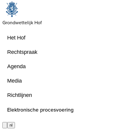
Grondwettelijk Hof
Het Hof
Rechtspraak
Agenda
Privacyverklaring
Media
Richtlijnen
Deze verklaring betreft de bescher
persoonsgegevens
Elektronische procesvoering
nl