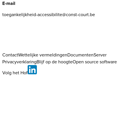
E-mail
toegankelijkheid-accessibilite@const-court.be
Contact
Wettelijke vermeldingen
DocumentenServer
Privacyverklaring
Blijf op de hoogte
Open source software
Volg het Hof