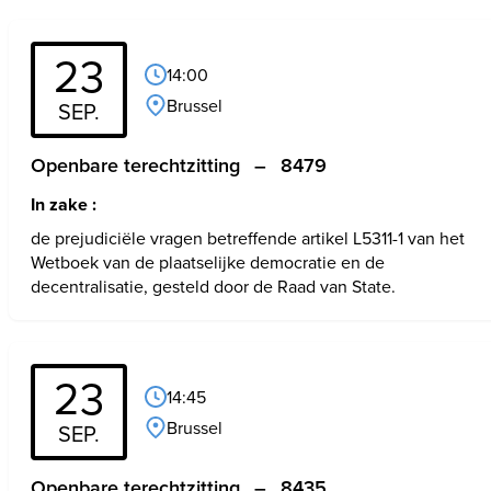
23
14:00
Brussel
SEP.
Openbare terechtzitting
–
8479
In zake :
de prejudiciële vragen betreffende artikel L5311-1 van het 
Wetboek van de plaatselijke democratie en de 
decentralisatie, gesteld door de Raad van State.
23
14:45
Brussel
SEP.
Openbare terechtzitting
–
8435