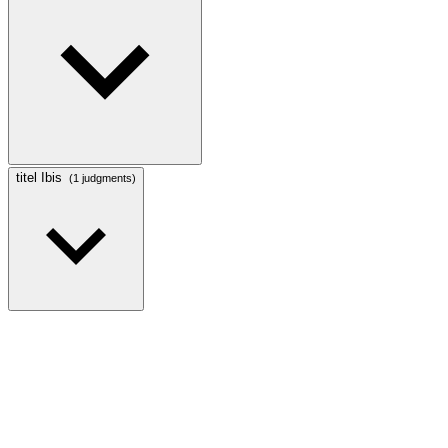
titel Ibis
(1 judgments)
Contact
Wettelijke vermeldingen
DocumentenServer