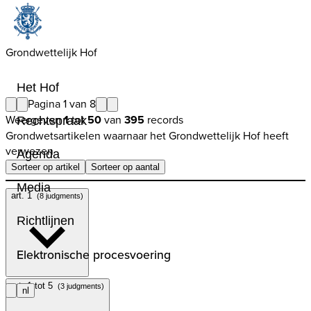
Grondwettelijk Hof
Het Hof
Pagina 1 van 8
Weergeven
1
tot
50
van
395
records
Rechtspraak
Grondwetsartikelen waarnaar het Grondwettelijk Hof heeft
verwezen
Agenda
Sorteer op artikel
Sorteer op aantal
Media
art. 1
(8 judgments)
Richtlijnen
Elektronische procesvoering
art. 1 tot 5
(3 judgments)
nl