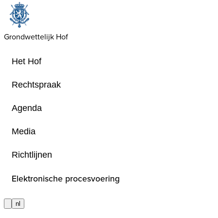
Grondwettelijk Hof
Het Hof
Rechtspraak
Agenda
Brochures
Media
Richtlijnen
De brochures waarin het Hof wordt 
Elektronische procesvoering
nl