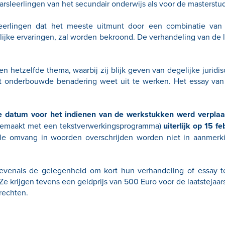
aarsleerlingen van het secundair onderwijs als voor de masterstu
leerlingen dat het meeste uitmunt door een combinatie van 
nlijke ervaringen, zal worden bekroond. De verhandeling van de l
hetzelfde thema, waarbij zij blijk geven van degelijke juridisc
st onderbouwde benadering weet uit te werken. Het essay va
e datum voor het indienen van de werkstukken werd verplaats
pgemaakt met een tekstverwerkingsprogramma)
uiterlijk op 15 f
le omvang in woorden overschrijden worden niet in aanmerk
evenals de gelegenheid om kort hun verhandeling of essay t
 Ze krijgen tevens een geldprijs van 500 Euro voor de laatstejaa
rechten.