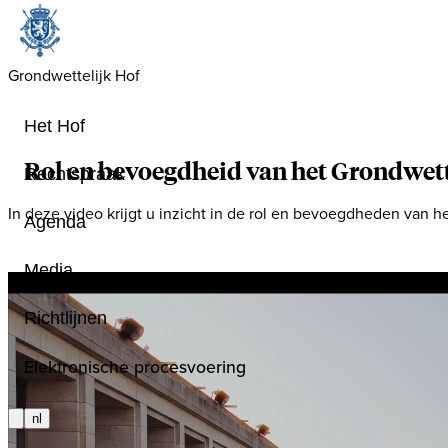
Grondwettelijk Hof
Het Hof
Rol en bevoegdheid van het Grondwett
Rechtspraak
In deze video krijgt u inzicht in de rol en bevoegdheden van h
Agenda
Media
Richtlijnen
Elektronische procesvoering
nl