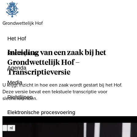
Grondwettelijk Hof
Het Hof
Inleiding van een zaak bij het
Rechtspraak
Grondwettelijk Hof
–
Agenda
Transcriptieversie
Media
U krijgt inzicht in hoe een zaak wordt gestart bij het Hof.
Deze versie bevat een tekstuele transcriptie voor
Richtlijnen
slechthorenden.
Elektronische procesvoering
nl