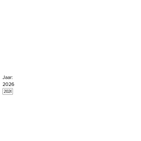
in het Duits worden gewezen, worden
uittreksel in het Duits vertaald. So
arresten worden bovendien, volledig
van samenvatting, vertaald in het En
ze hier vinden.
Jaar:
2026