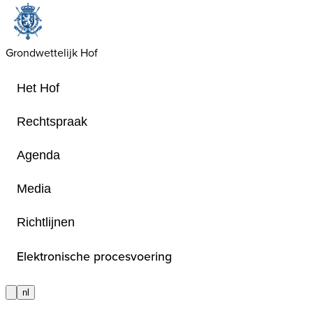
Grondwettelijk Hof
Het Hof
Rechtspraak
Agenda
Arresten
Media
Richtlijnen
De arresten van het Hof worden gew
Nederlands, het Frans en – in de ge
Elektronische procesvoering
waarin is voorzien bij de bijzondere
januari 1989 op het Grondwettelijk H
nl
het Duits. In de gevallen waarin de a