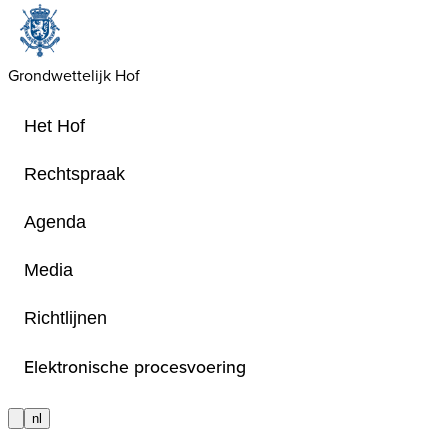
Grondwettelijk Hof
Het Hof
Rechtspraak
Agenda
Zoeken
Media
Richtlijnen
De zoekmotor laat toe op verschill
te zoeken in de arresten, de samenv
Elektronische procesvoering
de trefwoorden
nl