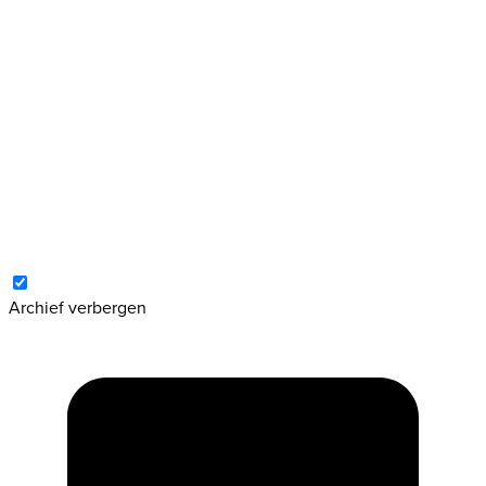
​​uit een samenvattend verslag van d
Vanwege hun aard bevatten persberi
de redenering die in de arresten is 
noch de specifieke nuances die eige
elk arrest. Zij zijn niet bindend voor 
Archief verbergen