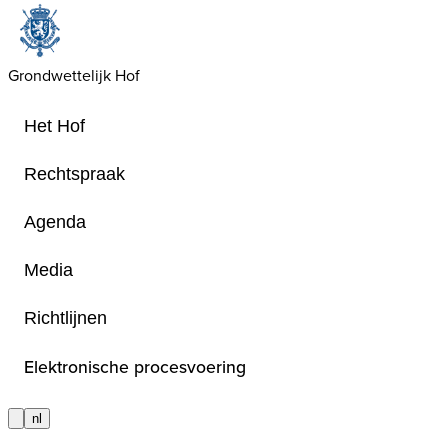
Grondwettelijk Hof
Het Hof
Rechtspraak
Agenda
Persberichten over d
Media
arresten
Richtlijnen
Elektronische procesvoering
Persberichten over arresten die het
bijzonder belangrijk acht of die de 
zouden kunnen interesseren, worde
nl
door de cel "media". Deze persberi